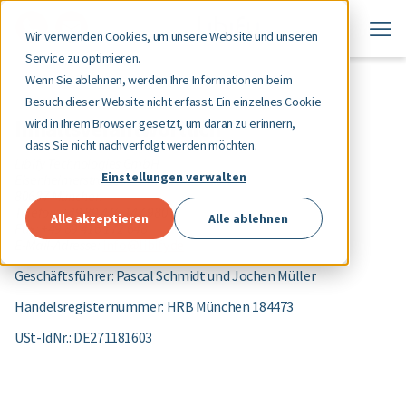
Wir verwenden Cookies, um unsere Website und unseren
Service zu optimieren.
Wenn Sie ablehnen, werden Ihre Informationen beim
Besuch dieser Website nicht erfasst. Ein einzelnes Cookie
Inhaltsverantwortlich
wird in Ihrem Browser gesetzt, um daran zu erinnern,
dass Sie nicht nachverfolgt werden möchten.
Libify Technologies GmbH
Einstellungen verwalten
Elsenheimerstraße 7
80687 München
Telefon: +49 89 416 147 980
Alle akzeptieren
Alle ablehnen
Fax: +49 89 416 172 648
E-Mail-Adresse:
info@libify.de
Geschäftsführer: Pascal Schmidt und Jochen Müller
Handelsregisternummer: HRB München 184473
USt-IdNr.: DE271181603