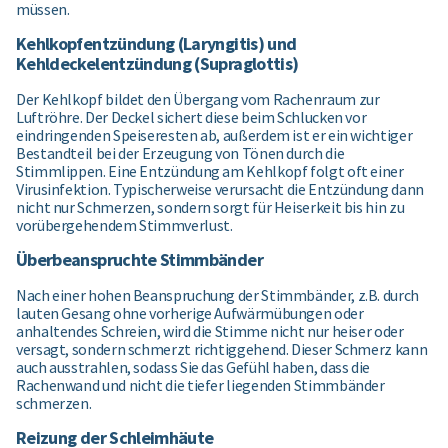
müssen.
Kehlkopfentzündung (Laryngitis) und
Kehldeckelentzündung (Supraglottis)
Der Kehlkopf bildet den Übergang vom Rachenraum zur
Luftröhre. Der Deckel sichert diese beim Schlucken vor
eindringenden Speiseresten ab, außerdem ist er ein wichtiger
Bestandteil bei der Erzeugung von Tönen durch die
Stimmlippen. Eine Entzündung am Kehlkopf folgt oft einer
Virusinfektion. Typischerweise verursacht die Entzündung dann
nicht nur Schmerzen, sondern sorgt für Heiserkeit bis hin zu
vorübergehendem Stimmverlust.
Überbeanspruchte Stimmbänder
Nach einer hohen Beanspruchung der Stimmbänder, z.B. durch
lauten Gesang ohne vorherige Aufwärmübungen oder
anhaltendes Schreien, wird die Stimme nicht nur heiser oder
versagt, sondern schmerzt richtiggehend. Dieser Schmerz kann
auch ausstrahlen, sodass Sie das Gefühl haben, dass die
Rachenwand und nicht die tiefer liegenden Stimmbänder
schmerzen.
Reizung der Schleimhäute