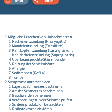
6min
Teilen
Mögliche Ursachen von Halsschmerzen
Rachenentzündung (Pharyngitis)
Mandelentzündung (Tonsillitis)
Kehlkopfentzündung (Laryngitis) und
Kehldeckelentzündung (Supraglottis)
Überbeanspruchte Stimmbänder
Reizung der Schleimhäute
Allergie
Sodbrennen (Reflux)
Tumor
Symptome unterscheiden
Lage des Schmerzes bestimmen
Art des Schmerzes beschreiben
Beschwerden benennen
Veränderungen in der Stimme prüfen
Schleimproduktion betrachten
Risikofaktoren abklären