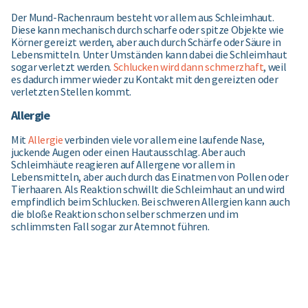
Der Mund-Rachenraum besteht vor allem aus Schleimhaut.
Diese kann mechanisch durch scharfe oder spitze Objekte wie
Körner gereizt werden, aber auch durch Schärfe oder Säure in
Lebensmitteln. Unter Umständen kann dabei die Schleimhaut
sogar verletzt werden.
Schlucken wird dann schmerzhaft
, weil
es dadurch immer wieder zu Kontakt mit den gereizten oder
verletzten Stellen kommt.
Allergie
Mit
Allergie
verbinden viele vor allem eine laufende Nase,
juckende Augen oder einen Hautausschlag. Aber auch
Schleimhäute reagieren auf Allergene vor allem in
Lebensmitteln, aber auch durch das Einatmen von Pollen oder
Tierhaaren. Als Reaktion schwillt die Schleimhaut an und wird
empfindlich beim Schlucken. Bei schweren Allergien kann auch
die bloße Reaktion schon selber schmerzen und im
schlimmsten Fall sogar zur Atemnot führen.