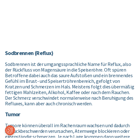
Sodbrennen (Reflux)
Sodbrennen ist der umgangssprachliche Name für Reflux, also
der Rückfluss von Magensäure in die Speiseröhre. Oft spüren
Betroffene dabei auch das saure Aufstoßen und ein brennendes
Gefühl im Brust- und Speisertröhrenbereich, gefolgt von
Kratzen und Schmerzen im Hals. Meistens folgt dies übermäßig
fettigen Mahlzeiten, Alkohol, Kaffee oder nach dem Rauchen.
Der Schmerz verschwindet normalerweise nach Beruhigung des
Refluxes, kann aber auch chronisch werden.
Tumor
Tumore können überall im Rachenraum wachsen und dadurch
Coo
Schluckbeschwerden verursachen, Atemwege blockieren oder
kie-
eigenständig schmerzen. Je nach Lage kommen dann weitere
Ein