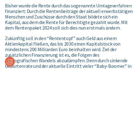
Bisher wurde die Rente durch das sogenannte Umlageverfahren
finanziert: Durch die Rentenbeiträge der aktuell erwerbstätigen
Menschen und Zuschüsse durch den Staat bildete sich ein
Kapital, aus dem die Rente für Berechtigte gezahlt wurde. Mit
dem Rentenpaket 2024 soll sich dies nun erstmals ändern.
Zukünftig soll in den “Rententopf” auch Geld aus einem
Aktienkapital fließen, das bis 2030 einen Kapitalstock von
mindestens 200 Milliarden Euro beinhalten wird. Ziel der
zusätzlichen Finanzierung ist es, die Folgen des
demografischen Wandels abzudämpfen. Denn durch sinkende
Coo
kie-
Geburtenrate und der aktuelle Eintritt vieler “Baby-Boomer” in
Ein
die Rente kann das Rentenniveau bedroht werden.
ste
llun
gen
Grund für die zeitlichen Abschnitt 2014 und 2018 sind die
Änderungen, die 2014 bzw. 2019 in Kraft getreten sind und nur
für Neuzugänge galten. Mit der Anpassung sollen nun alle
Renten angeglichen werden. Die Anpassung erfolgt
automatisch für die Rentenberechtigten und wird bis zur
Anpassung im Dezember 2025 zunächst getrennt von der
eigentlichen Rente gezahlt.
Die als “Generationenkapital” bezeichnete Finanzierung soll
global und renditeorientiert angelegt werden und ab 2036
durchschnittlich 10 Milliarden Euro pro Jahr ausschütten. Die