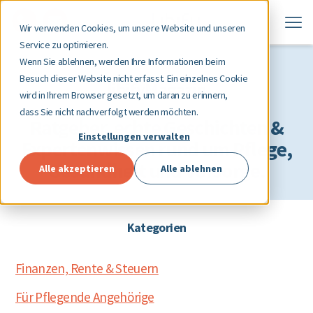
Wir verwenden Cookies, um unsere Website und unseren
Service zu optimieren.
Wenn Sie ablehnen, werden Ihre Informationen beim
Besuch dieser Website nicht erfasst. Ein einzelnes Cookie
libifyMagazin
wird in Ihrem Browser gesetzt, um daran zu erinnern,
dass Sie nicht nachverfolgt werden möchten.
Ratgeber, echte Geschichten &
Einstellungen verwalten
Expertenwissen rund um Pflege,
Gesundheit und Vorsorge.
Alle akzeptieren
Alle ablehnen
Kategorien
Finanzen, Rente & Steuern
Für Pflegende Angehörige