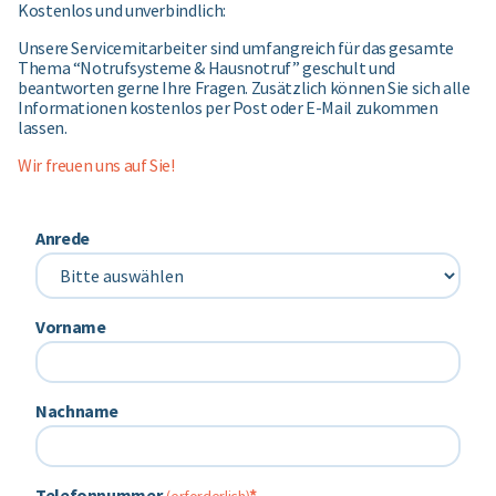
Kostenlos und unverbindlich:
Sie brauchen Beratung oder Hilfe? Wir sind für Sie da. Unser
Unsere Servicemitarbeiter sind umfangreich für das gesamte
Service- und Supportteam arbeitet mit Hochdruck und viel
Thema “Notrufsysteme & Hausnotruf” geschult und
Engagement daran, Ihre Erwartungen zu erfüllen. Dafür wurden
beantworten gerne Ihre Fragen. Zusätzlich können Sie sich alle
wir 2020 mit dem deutschen Servicepreis (n-tv/DISQ)
Informationen kostenlos per Post oder E-Mail zukommen
ausgezeichnet.
lassen.
Wir freuen uns auf Sie!
Das benötige ich
Anrede
Vorname
Nachname
Telefonnummer
*