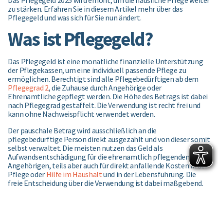
Das Pflegegeld 2025 wird erhöht, um die häusliche Pflege weiter
zu stärken. Erfahren Sie in diesem Artikel mehr über das
Pflegegeld und was sich für Sie nun ändert.
Was ist Pflegegeld?
Das Pflegegeld ist eine monatliche finanzielle Unterstützung
der Pflegekassen, um eine individuell passende Pflege zu
ermöglichen. Berechtigt sind alle Pflegebedürftigen ab dem
Pflegegrad 2
, die Zuhause durch Angehörige oder
Ehrenamtliche gepflegt werden. Die Höhe des Betrags ist dabei
nach Pflegegrad gestaffelt. Die Verwendung ist recht frei und
kann ohne Nachweispflicht verwendet werden.
Der pauschale Betrag wird ausschließlich an die
pflegebedürftige Person direkt ausgezahlt und von dieser somit
selbst verwaltet. Die meisten nutzen das Geld als
Aufwandsentschädigung für die ehrenamtlich pflegenden
Angehörigen, teils aber auch für direkt anfallende Kosten in der
Pflege oder
Hilfe im Haushalt
und in der Lebensführung. Die
freie Entscheidung über die Verwendung ist dabei maßgebend.