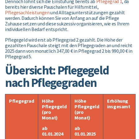
Dennoch lohnt sich die Einstufung bereits ab
Pflegegrad 1
, da
bereits hier diverse Pauschalen für Hilfsmittel,
Pflegesachleistungen
und Alltagsunterstützungen gezahlt
werden. Dadurch können Sie von Anfang an auf die Pflege
Zuhause setzen und diese sukzessiv organisieren, wie es Ihrem
individuellen Bedarf entspricht.
Pflegegeld wird erst ab Pflegegrad 2 gezahlt. Die Höhe der
gezahlten Pauschale steigt mit den Pflegegraden an und reicht
2025 dann von monatlich 347,00 € in Pflegegrad 2 bis 990,00 € in
Pflegegrad 5.
Übersicht: Pflegegeld
nach Pflegegraden
Pflegegrad
Höhe
Höhe
Erhöhung
Pflegegeld
Pflegegeld
insgesamt
(pro
(pro
Monat)
Monat)
ab
ab
01.01.2024
01.01.2025