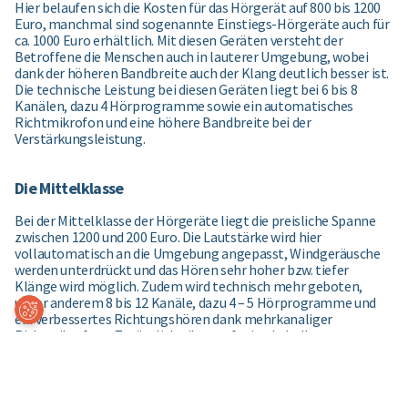
Hier belaufen sich die Kosten für das Hörgerät auf 800 bis 1200
Euro, manchmal sind sogenannte Einstiegs-Hörgeräte auch für
ca. 1000 Euro erhältlich. Mit diesen Geräten versteht der
Betroffene die Menschen auch in lauterer Umgebung, wobei
dank der höheren Bandbreite auch der Klang deutlich besser ist.
Die technische Leistung bei diesen Geräten liegt bei 6 bis 8
Kanälen, dazu 4 Hörprogramme sowie ein automatisches
Richtmikrofon und eine höhere Bandbreite bei der
Verstärkungsleistung.
Die Mittelklasse
Bei der Mittelklasse der Hörgeräte liegt die preisliche Spanne
zwischen 1200 und 200 Euro. Die Lautstärke wird hier
vollautomatisch an die Umgebung angepasst, Windgeräusche
werden unterdrückt und das Hören sehr hoher bzw. tiefer
Klänge wird möglich. Zudem wird technisch mehr geboten,
unter anderem 8 bis 12 Kanäle, dazu 4 – 5 Hörprogramme und
Coo
ein verbessertes Richtungshören dank mehrkanaliger
kie-
Ein
Richtmikrofone. Zusätzlich gibt es oft eine kabellose
ste
Verbindung zu externen Audioquellen wie TV-Gerät oder
llun
gen
Musikanlage und Smartphone und eine Ohr-zu-Ohr-
Synchronisation bzw. eine Steuerung mittels einer
Fernbedienung.