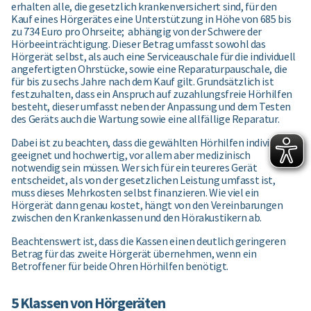
erhalten alle, die gesetzlich krankenversichert sind, für den
Kauf eines Hörgerätes eine Unterstützung in Höhe von 685 bis
zu 734 Euro pro Ohrseite; abhängig von der Schwere der
Hörbeeinträchtigung. Dieser Betrag umfasst sowohl das
Hörgerät selbst, als auch eine Serviceauschale für die individuell
angefertigten Ohrstücke, sowie eine Reparaturpauschale, die
für bis zu sechs Jahre nach dem Kauf gilt. Grundsätzlich ist
festzuhalten, dass ein Anspruch auf zuzahlungsfreie Hörhilfen
besteht, dieser umfasst neben der Anpassung und dem Testen
des Geräts auch die Wartung sowie eine allfällige Reparatur.
Dabei ist zu beachten, dass die gewählten Hörhilfen individuell
geeignet und hochwertig, vor allem aber medizinisch
notwendig sein müssen. Wer sich für ein teureres Gerät
entscheidet, als von der gesetzlichen Leistung umfasst ist,
muss dieses Mehrkosten selbst finanzieren. Wie viel ein
Hörgerät dann genau kostet, hängt von den Vereinbarungen
zwischen den Krankenkassen und den Hörakustikern ab.
Beachtenswert ist, dass die Kassen einen deutlich geringeren
Betrag für das zweite Hörgerät übernehmen, wenn ein
Betroffener für beide Ohren Hörhilfen benötigt.
5 Klassen von Hörgeräten