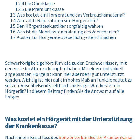
1.2.4 Die Oberklasse
1.2.5 Die Premiumklasse
1.3 Was kostet ein Hörgerät und das Verbrauchsmaterial?
1.4 Wer zahlt Reparaturen von Hörgeräten?
1.5 Den Hörgeräteakustiker sorgfältig wählen
1.6 Was ist die Mehrkostenerklärung des Versicherten?
1.7 Kosten für Hörgeräte steuerlich geltend machen
Schwerhörigkeit gehört für viele zu den Erschwernissen, mit
denen sie im Alter zu kämpfen haben. Mit einem individuell
angepassten Hörgerät kann hier aber sehr gut unterstützt
werden. Wichtig ist hier auf ein hohes Maß an Funktionalität zu
setzen. Anschließend stellt sich die Frage: Was kostet ein
Hörgerät? In diesem Beitrag finden Sie die Antwort auf alle
Fragen.
Was kostet ein Hörgerät mit der Unterstützung
der Krankenkasse?
Nach einem Beschluss des
Spitzenverbandes der Krankenkasse