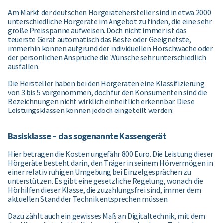
Am Markt der deutschen Hörgerätehersteller sind in etwa 2000
unterschiedliche Hörgeräte im Angebot zu finden, die eine sehr
große Preisspanne aufweisen. Doch nicht immer ist das
teuerste Gerät automatisch das Beste oder Geeignetste,
immerhin können aufgrund der individuellen Hörschwäche oder
der persönlichen Ansprüche die Wünsche sehr unterschiedlich
ausfallen.
Die Hersteller haben bei den Hörgeräten eine Klassifizierung
von 3 bis 5 vorgenommen, doch für den Konsumenten sind die
Bezeichnungen nicht wirklich einheitlich erkennbar. Diese
Leistungsklassen können jedoch eingeteilt werden:
Basisklasse – das sogenannte Kassengerät
Hier betragen die Kosten ungefähr 800 Euro. Die Leistung dieser
Hörgeräte besteht darin, den Träger in seinem Hörvermögen in
einer relativ ruhigen Umgebung bei Einzelgesprächen zu
unterstützen. Es gibt eine gesetzliche Regelung, wonach die
Hörhilfen dieser Klasse, die zuzahlungsfrei sind, immer dem
aktuellen Stand der Technik entsprechen müssen.
Dazu zählt auch ein gewisses Maß an Digitaltechnik, mit dem