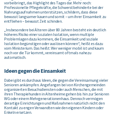
vorbeibringt, das Highlight des Tages dar. Mehr noch:
Professionelle Pflegekräfte, die Schwerstbehinderte bei der
Nahrungsaufnahmen unterstützen, schildern, dass diese
bewusst langsamer kauen und somit – um ihrer Einsamkeit zu
entfliehen – bewusst Zeit schinden.
„Insbesondere bei Älteren über 80 Jahren besteht ein deutlich
höheres Risiko einer sozialen Isolation, wenn multiple
Problemlagen dazu kommen, die Einsamkeit und soziale
Isolation begünstigen oder auslösen können“, heißt es dazu
vom Ministerium. Das heißt: Wer weniger mobil ist und kaum
noch vor die Tür kommt, vereinsamt oftmals nahezu
automatisch.
Ideen gegen die Einsamkeit
Dabei gibt es durchaus Ideen, die gegen die Vereinsamung vieler
Senioren ankämpfen. Angefangen bei von Kirchengemeinden
organisierten Besuchsdiensten oder auch Menschen, die mit
ihren Therapiehunden in Altenheime gehen bis hin zur Senioren
WG oder einem Mehrgenerationenhaus. Dennoch vermögen
derartige Einrichtungen und Maßnahmen natürlich nicht den
Kontakt zu engen Verwandten wie den eigenen Kindern oder
Enkeln ersetzen.