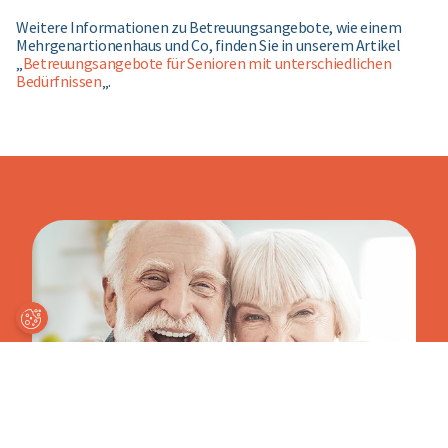
Weitere Informationen zu Betreuungsangebote, wie einem
Mehrgenartionenhaus und Co, finden Sie in unserem Artikel
„
Betreuungsangebote für Senioren mit unterschiedlichen
Bedürfnissen
„.
Coo
kie-
Ein
ste
llun
gen