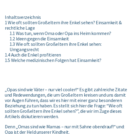
Inhaltsverzeichnis
1 Wie oft sollten Großeltern ihre Enkel sehen? Einsamkeit &
rechtliche Lage
1.1 Was tun, wenn Oma oder Opa ins Heim kommen?
1.2 Ideen gegen die Einsamkeit
1.3 Wie oft sollten Großeltern ihre Enkel sehen:
Umgangsrecht
1.4 Auch die Enkel profitieren
1.5 Welche medizinischen Folgen hat Einsamkeit?
„Opas sind wie Väter – nur viel cooler!“ Es gibt zahlreiche Zitate
und Redewendungen, die um Großeltern kreisen und uns damit
vor Augen führen, dass wir es hier mit einer ganz besonderen
Beziehung zu tun haben. Es stellt sich hier die Frage: “Wie oft
sollten Großeltern ihre Enkel sehen?”, die wir im Zuge dieses
Artikels diskutieren werden.
Denn „Omas sind wie Mamas – nur mit Sahne obendrauf!“ und:
Opa ist der Held unserer Kindheit.