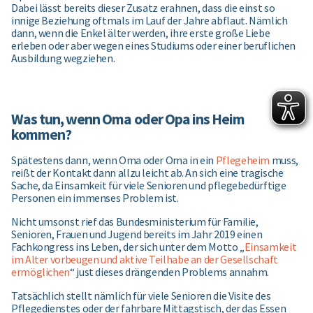
Dabei lässt bereits dieser Zusatz erahnen, dass die einst so
innige Beziehung oftmals im Lauf der Jahre abflaut. Nämlich
dann, wenn die Enkel älter werden, ihre erste große Liebe
erleben oder aber wegen eines Studiums oder einer beruflichen
Ausbildung wegziehen.
Was tun, wenn Oma oder Opa ins Heim
kommen?
Spätestens dann, wenn Oma oder Oma in ein
Pflegeheim
muss,
reißt der Kontakt dann allzu leicht ab. An sich eine tragische
Sache, da Einsamkeit für viele Senioren und pflegebedürftige
Personen ein immenses Problem ist.
Nicht umsonst rief das Bundesministerium für Familie,
Senioren, Frauen und Jugend bereits im Jahr 2019 einen
Fachkongress ins Leben, der sich unter dem Motto „
Einsamkeit
im Alter vorbeugen und aktive Teilhabe an der Gesellschaft
ermöglichen
“ just dieses drängenden Problems annahm.
Tatsächlich stellt nämlich für viele Senioren die Visite des
Pflegedienstes oder der fahrbare Mittagstisch, der das Essen