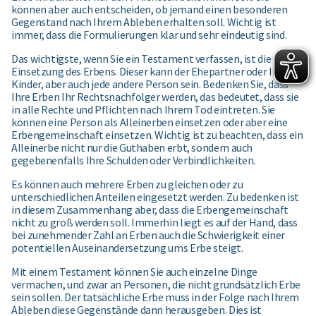
können aber auch entscheiden, ob jemand einen besonderen
Gegenstand nach Ihrem Ableben erhalten soll. Wichtig ist
immer, dass die Formulierungen klar und sehr eindeutig sind.
Das wichtigste, wenn Sie ein Testament verfassen, ist die
Einsetzung des Erbens. Dieser kann der Ehepartner oder Ihre
Kinder, aber auch jede andere Person sein. Bedenken Sie, dass
Ihre Erben Ihr Rechtsnachfolger werden, das bedeutet, dass sie
in alle Rechte und Pflichten nach Ihrem Tod eintreten. Sie
können eine Person als Alleinerben einsetzen oder aber eine
Erbengemeinschaft einsetzen. Wichtig ist zu beachten, dass ein
Alleinerbe nicht nur die Guthaben erbt, sondern auch
gegebenenfalls Ihre Schulden oder Verbindlichkeiten.
Es können auch mehrere Erben zu gleichen oder zu
unterschiedlichen Anteilen eingesetzt werden. Zu bedenken ist
in diesem Zusammenhang aber, dass die Erbengemeinschaft
nicht zu groß werden soll. Immerhin liegt es auf der Hand, dass
bei zunehmender Zahl an Erben auch die Schwierigkeit einer
potentiellen Auseinandersetzung ums Erbe steigt.
Mit einem Testament können Sie auch einzelne Dinge
vermachen, und zwar an Personen, die nicht grundsätzlich Erbe
sein sollen. Der tatsächliche Erbe muss in der Folge nach Ihrem
Ableben diese Gegenstände dann herausgeben. Dies ist