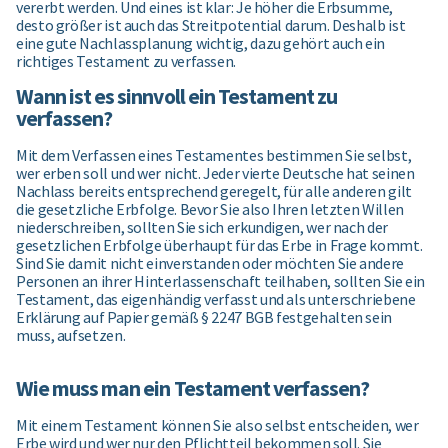
vererbt werden. Und eines ist klar: Je höher die Erbsumme,
desto größer ist auch das Streitpotential darum. Deshalb ist
eine gute Nachlassplanung wichtig, dazu gehört auch ein
richtiges Testament zu verfassen.
Wann ist es sinnvoll ein Testament zu
verfassen?
Mit dem Verfassen eines Testamentes bestimmen Sie selbst,
wer erben soll und wer nicht. Jeder vierte Deutsche hat seinen
Nachlass bereits entsprechend geregelt, für alle anderen gilt
die gesetzliche Erbfolge. Bevor Sie also Ihren letzten Willen
niederschreiben, sollten Sie sich erkundigen, wer nach der
gesetzlichen Erbfolge überhaupt für das Erbe in Frage kommt.
Sind Sie damit nicht einverstanden oder möchten Sie andere
Personen an ihrer Hinterlassenschaft teilhaben, sollten Sie ein
Testament, das eigenhändig verfasst und als unterschriebene
Erklärung auf Papier gemäß § 2247 BGB festgehalten sein
muss, aufsetzen.
Wie muss man ein Testament verfassen?
Mit einem Testament können Sie also selbst entscheiden, wer
Erbe wird und wer nur den Pflichtteil bekommen soll. Sie