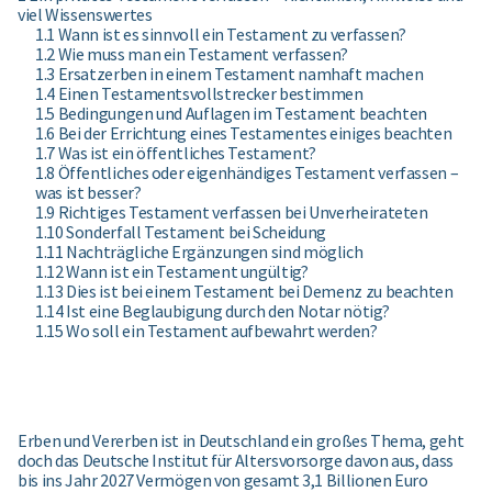
viel Wissenswertes
1.1 Wann ist es sinnvoll ein Testament zu verfassen?
1.2 Wie muss man ein Testament verfassen?
1.3 Ersatzerben in einem Testament namhaft machen
1.4 Einen Testamentsvollstrecker bestimmen
1.5 Bedingungen und Auflagen im Testament beachten
1.6 Bei der Errichtung eines Testamentes einiges beachten
1.7 Was ist ein öffentliches Testament?
1.8 Öffentliches oder eigenhändiges Testament verfassen –
was ist besser?
1.9 Richtiges Testament verfassen bei Unverheirateten
1.10 Sonderfall Testament bei Scheidung
1.11 Nachträgliche Ergänzungen sind möglich
1.12 Wann ist ein Testament ungültig?
1.13 Dies ist bei einem Testament bei Demenz zu beachten
1.14 Ist eine Beglaubigung durch den Notar nötig?
1.15 Wo soll ein Testament aufbewahrt werden?
Erben und Vererben ist in Deutschland ein großes Thema, geht
doch das Deutsche Institut für Altersvorsorge davon aus, dass
bis ins Jahr 2027 Vermögen von gesamt 3,1 Billionen Euro