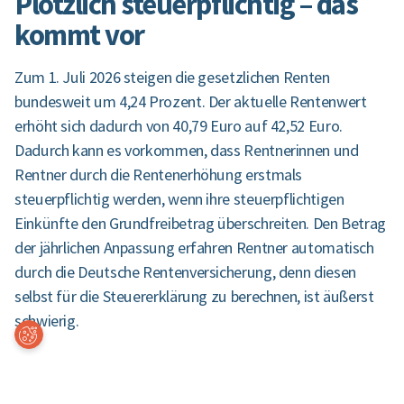
Plötzlich steuerpflichtig – das
kommt vor
Zum 1. Juli 2026 steigen die gesetzlichen Renten
bundesweit um 4,24 Prozent. Der aktuelle Rentenwert
erhöht sich dadurch von 40,79 Euro auf 42,52 Euro.
Dadurch kann es vorkommen, dass Rentnerinnen und
Rentner durch die Rentenerhöhung erstmals
steuerpflichtig werden, wenn ihre steuerpflichtigen
Einkünfte den Grundfreibetrag überschreiten. Den Betrag
der jährlichen Anpassung erfahren Rentner automatisch
durch die Deutsche Rentenversicherung, denn diesen
selbst für die Steuererklärung zu berechnen, ist äußerst
schwierig.
Coo
kie-
Ein
ste
llun
Steuererklärung für Rentner –
gen