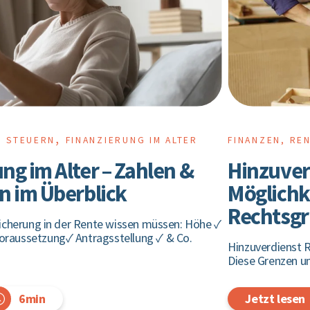
,
D STEUERN
FINANZIERUNG IM ALTER
FINANZEN, RE
g im Alter – Zahlen &
Hinzuver
n im Überblick
Möglichk
Rechtsgr
dsicherung in der Rente wissen müssen: Höhe ✓
oraussetzung✓ Antragsstellung ✓ & Co.
Hinzuverdienst R
Diese Grenzen u
6min
Jetzt lesen