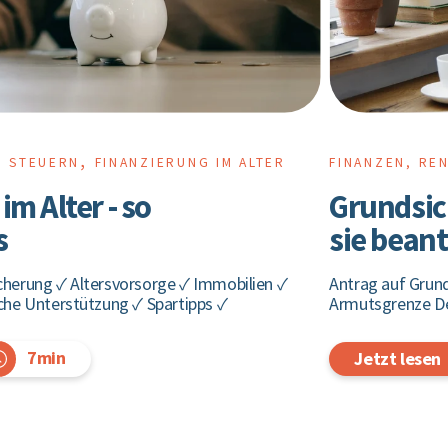
,
D STEUERN
FINANZIERUNG IM ALTER
FINANZEN, RE
im Alter - so
Grundsic
s
sie bean
cherung ✓ Altersvorsorge ✓ Immobilien ✓
Antrag auf Grun
iche Unterstützung ✓ Spartipps ✓
Armutsgrenze De
7min
Jetzt lesen