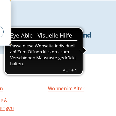
nd um Pflege, Gesundheit und
en
Wohnen im Alter
de &
tungen