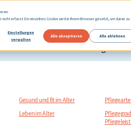
eren.
libifyMagazin
nicht erfasst. Ein einzelnes Cookie wird in Ihrem Browser gesetzt, um daran zu
Einstellungen
Alle akzeptieren
Alle ablehnen
chte Geschichten & Expertenwissen ru
verwalten
Vorsorge.
Gesund und fit im Alter
Pflegeart
Leben im Alter
Pflegegra
Pflegeleis