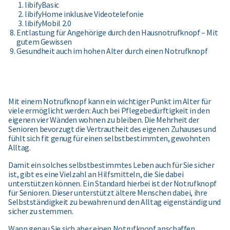
libifyBasic
libifyHome inklusive Videotelefonie
libifyMobil 2.0
Entlastung für Angehörige durch den Hausnotrufknopf – Mit
gutem Gewissen
Gesundheit auch im hohen Alter durch einen Notrufknopf
Mit einem Notrufknopf kann ein wichtiger Punkt im Alter für
viele ermöglicht werden: Auch bei Pflegebedürftigkeit in den
eigenen vier Wänden wohnen zu bleiben. Die Mehrheit der
Senioren bevorzugt die Vertrautheit des eigenen Zuhauses und
fühlt sich fit genug für einen selbstbestimmten, gewohnten
Alltag.
Damit ein solches selbstbestimmtes Leben auch für Sie sicher
ist, gibt es eine Vielzahl an Hilfsmitteln, die Sie dabei
unterstützen können. Ein Standard hierbei ist der Notrufknopf
für Senioren. Dieser unterstützt ältere Menschen dabei, ihre
Selbstständigkeit zu bewahren und den Alltag eigenständig und
sicher zu stemmen.
Wann genau Sie sich aber einen Notrufknopf anschaffen