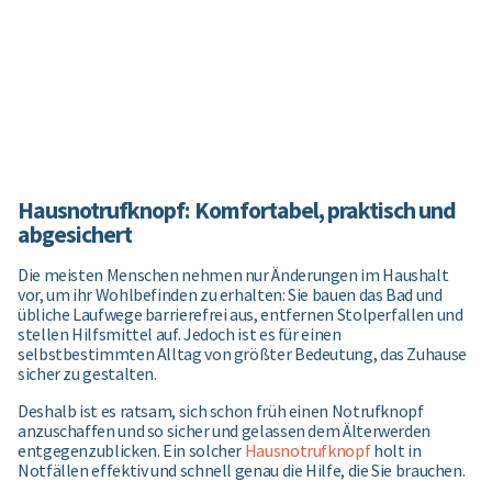
Hausnotrufknopf: Komfortabel, praktisch und
abgesichert
Die meisten Menschen nehmen nur Änderungen im Haushalt
vor, um ihr Wohlbefinden zu erhalten: Sie bauen das Bad und
übliche Laufwege barrierefrei aus, entfernen Stolperfallen und
stellen Hilfsmittel auf. Jedoch ist es für einen
selbstbestimmten Alltag von größter Bedeutung, das Zuhause
sicher zu gestalten.
Deshalb ist es ratsam, sich schon früh einen Notrufknopf
anzuschaffen und so sicher und gelassen dem Älterwerden
entgegenzublicken. Ein solcher
Hausnotrufknopf
holt in
Notfällen effektiv und schnell genau die Hilfe, die Sie brauchen.