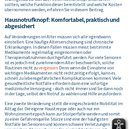
sollten, welche Funktion dieser bereitstellt und welche Kosten
übernommen werden, erfahren Sie in diesem Beitrag.
Hausnotrufknopf: Komfortabel, praktisch und
abgesichert
Auf Veränderungen im Alter müssen sich alle irgendwann
einstellen. Eine häufige Alterserscheinung sind chronische
Erkrankungen. In diesen Fällen müssen meist bestimmte
Medikamente regelmäßig eingenommen oder
Therapiemaßnahmen durchgeführt werden. Für viele Senioren
ist es jedoch mit zunehmendem Alter beschwerlich, solche
Routinen nicht zu
vergessen
. Denn wenn die Einnahme von
wichtigen Medikamenten nicht rechtzeitig erfolgt, kann es
schnell zu lebensgefährlichen Komplikationen kommen. Viele
gesundheitliche Notfälle erfordern dann eine sofortige
medizinische Versorgung - doch nicht immer sind Sie dann noch
in der Lage, selbst den Notruf zu wählen und Hilfe anzufordern.
Eine zweite Veränderung stellt die eingeschränkte Mobilität im
Alltag dar. Die eigene Haustreppe oder auch nur ein
Wohnzimmerteppich kann zur Stolperfalle werden und
somit
zu einer Gefahrenquelle. Stürze sind eine der häufigsten
Notfälle bei Senioren und können schwere Verletzungen