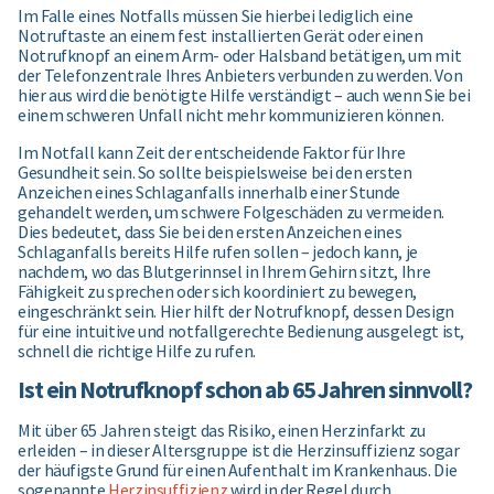
Im Falle eines Notfalls müssen Sie hierbei lediglich eine
Notruftaste an einem fest installierten Gerät oder einen
Notrufknopf an einem Arm- oder Halsband betätigen, um mit
der Telefonzentrale Ihres Anbieters verbunden zu werden. Von
hier aus wird die benötigte Hilfe verständigt – auch wenn Sie bei
einem schweren Unfall nicht mehr kommunizieren können.
Im Notfall kann Zeit der entscheidende Faktor für Ihre
Gesundheit sein. So sollte beispielsweise bei den ersten
Anzeichen eines Schlaganfalls innerhalb einer Stunde
gehandelt werden, um schwere Folgeschäden zu vermeiden.
Dies bedeutet, dass Sie bei den ersten Anzeichen eines
Schlaganfalls bereits Hilfe rufen sollen – jedoch kann, je
nachdem, wo das Blutgerinnsel in Ihrem Gehirn sitzt, Ihre
Fähigkeit zu sprechen oder sich koordiniert zu bewegen,
eingeschränkt sein. Hier hilft der Notrufknopf, dessen Design
für eine intuitive und notfallgerechte Bedienung ausgelegt ist,
schnell die richtige Hilfe zu rufen.
Ist ein Notrufknopf schon ab 65 Jahren sinnvoll?
Mit über 65 Jahren steigt das Risiko, einen Herzinfarkt zu
erleiden – in dieser Altersgruppe ist die Herzinsuffizienz sogar
der häufigste Grund für einen Aufenthalt im Krankenhaus. Die
sogenannte
Herzinsuffizienz
wird in der Regel durch