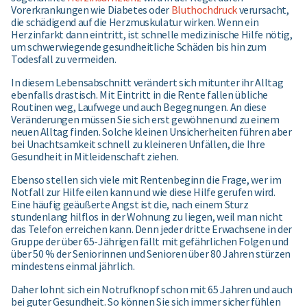
Vorerkrankungen wie Diabetes oder
Bluthochdruck
verursacht,
die schädigend auf die Herzmuskulatur wirken. Wenn ein
Herzinfarkt dann eintritt, ist schnelle medizinische Hilfe nötig,
um schwerwiegende gesundheitliche Schäden bis hin zum
Todesfall zu vermeiden.
In diesem Lebensabschnitt verändert sich mitunter ihr Alltag
ebenfalls drastisch. Mit Eintritt in die Rente fallen übliche
Routinen weg, Laufwege und auch Begegnungen. An diese
Veränderungen müssen Sie sich erst gewöhnen und zu einem
neuen Alltag finden. Solche kleinen Unsicherheiten führen aber
bei Unachtsamkeit schnell zu kleineren Unfällen, die Ihre
Gesundheit in Mitleidenschaft ziehen.
Ebenso stellen sich viele mit Rentenbeginn die Frage, wer im
Notfall zur Hilfe eilen kann und wie diese Hilfe gerufen wird.
Eine häufig geäußerte Angst ist die, nach einem Sturz
stundenlang hilflos in der Wohnung zu liegen, weil man nicht
das Telefon erreichen kann. Denn jeder dritte Erwachsene in der
Gruppe der über 65-Jährigen fällt mit gefährlichen Folgen und
über 50 % der Seniorinnen und Senioren über 80 Jahren stürzen
mindestens einmal jährlich.
Daher lohnt sich ein Notrufknopf schon mit 65 Jahren und auch
bei guter Gesundheit. So können Sie sich immer sicher fühlen